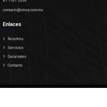
81 1161 5554
contacto@cmca.com.mx
Enlaces
Nosotros
Servicios
Sucursales
Contacto
2023 Derechos reservados a CMCA, desarrollado por
I&M Technology
®️