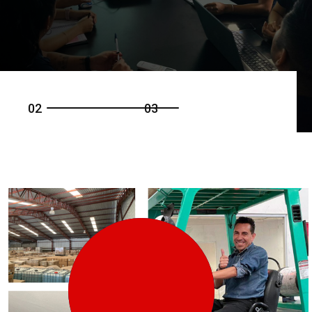
0
2
0
3
25
+
Años de experiencia