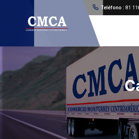
Teléfono :
81 11
C