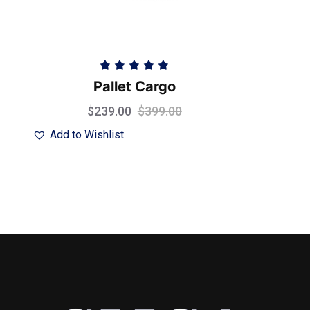
Valorado
Pallet Cargo
con
5.00
de
5
$
239.00
$
399.00
Add to Wishlist